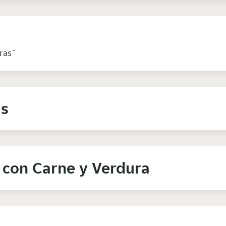
ras¨
as
 con Carne y Verdura