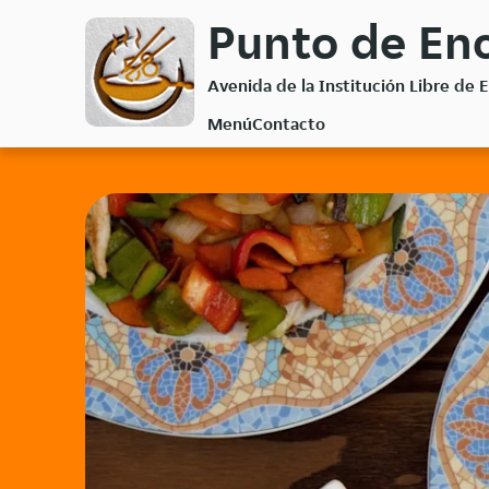
Volver
Punto de Enc
al
menú
Avenida de la Institución Libre de
principal
Menú
Contacto